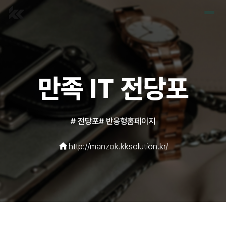
홈
포트폴리오
만족 IT 전당포
견적요청
#
전당포
#
반응형홈페이지
home
http://manzok.kksolution.kr/