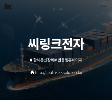
홈
포트폴리오
씨링크전자
견적요청
#
항해통신장비
#
반응형홈페이지
home
http://sealink.kksolution.kr/