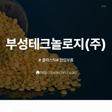
홈
포트폴리오
부성테크놀로지(주)
견적요청
#
플라스틱
#
산업부품
home
http://bstechn.co.kr/