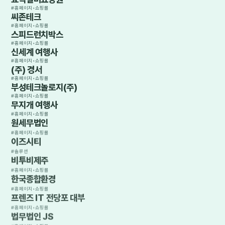
#
홈페이지•쇼핑몰
씨존테크
#
홈페이지•쇼핑몰
스피드런치박스
#
홈페이지•쇼핑몰
신세계 여행사
#
홈페이지•쇼핑몰
(주) 경서
#
홈페이지•쇼핑몰
부성테크놀로지(주)
#
홈페이지•쇼핑몰
무지개 여행사
#
홈페이지•쇼핑몰
원세무법인
#
홈페이지•쇼핑몰
이즈시티
#
솔루션
비투비제주
#
홈페이지•쇼핑몰
한국종합환경
#
홈페이지•쇼핑몰
프렌즈 IT 전당포 대부
#
홈페이지•쇼핑몰
법무법인 JS