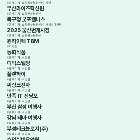
#
홈페이지•쇼핑몰
#
솔루션
#
디자인
부산라이즈혁신원
#
홈페이지•쇼핑몰
#
솔루션
북구청 굿포웰니스
#
홈페이지•쇼핑몰
#
솔루션
#
디자인
#
마케팅
2025 울산번개시장
#
홈페이지•쇼핑몰
#
솔루션
윈하이텍 TBM
#
디자인
동화식품
#
홈페이지•쇼핑몰
디빅스웰딩
#
홈페이지•쇼핑몰
플랜하이
#
홈페이지•쇼핑몰
씨링크전자
#
홈페이지•쇼핑몰
만족 IT 전당포
#
홈페이지•쇼핑몰
부산 삼성 여행사
#
홈페이지•쇼핑몰
강남 테마 여행사
#
홈페이지•쇼핑몰
부성테크놀로지(주)
#
홈페이지•쇼핑몰
효덕실버요양원