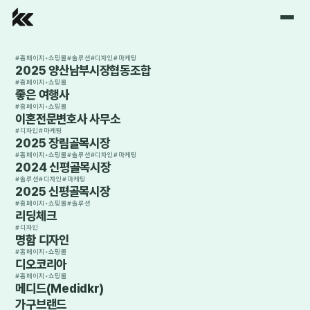
#
홈페이지•쇼핑몰
#
솔루션
#
디자인
#
마케팅
2025 양산남부시장협동조합
홈
#
홈페이지•쇼핑몰
좋은 여행사
포트폴리오
#
홈페이지•쇼핑몰
이혼전문변호사 사무소
#
견적요청
디자인
#
마케팅
2025 장림골목시장
#
홈페이지•쇼핑몰
#
솔루션
#
디자인
#
마케팅
2024 신평골목시장
#
솔루션
#
디자인
#
마케팅
2025 신평골목시장
#
홈페이지•쇼핑몰
#
솔루션
리딩체크
#
디자인
명함 디자인
#
홈페이지•쇼핑몰
디오코리아
#
홈페이지•쇼핑몰
메디드(Medidkr)
가구브랜드