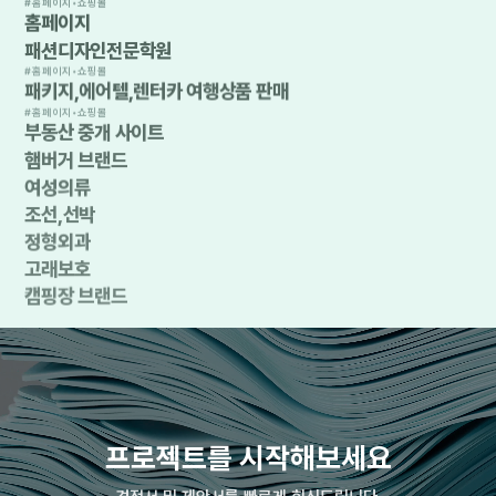
#
홈페이지•쇼핑몰
홈페이지
패션디자인전문학원
#
홈페이지•쇼핑몰
패키지,에어텔,렌터카 여행상품 판매
#
홈페이지•쇼핑몰
부동산 중개 사이트
햄버거 브랜드
여성의류
조선,선박
정형외과
고래보호
캠핑장 브랜드
프로젝트를 시작해보세요